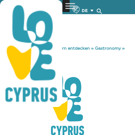
DE
You are here:
Home
»
Zypern entdecken
»
Gastronomy
»
ANITA GELATO
ANITA GELATO