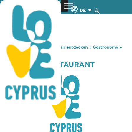
DE
You are here:
Home
»
Zypern entdecken
»
Gastronomy
»
BLUE SPICE RESTAURANT
BLUE SPICE RESTAURANT