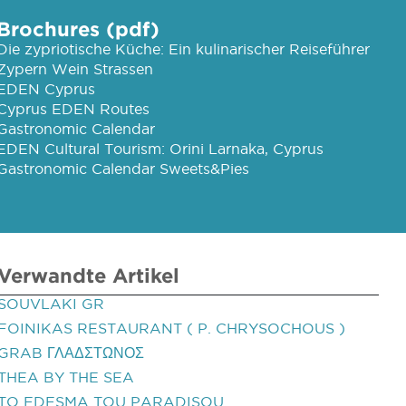
Brochures (pdf)
Die zypriotische Küche: Ein kulinarischer Reiseführer
Zypern Wein Strassen
EDEN Cyprus
Cyprus EDEN Routes
Gastronomic Calendar
EDEN Cultural Tourism: Orini Larnaka, Cyprus
Gastronomic Calendar Sweets&Pies
Verwandte Artikel
SOUVLAKI GR
FOINIKAS RESTAURANT ( P. CHRYSOCHOUS )
GRAB ΓΛΑΔΣΤΩΝΟΣ
THEA BY THE SEA
TO EDESMA TOU PARADISOU