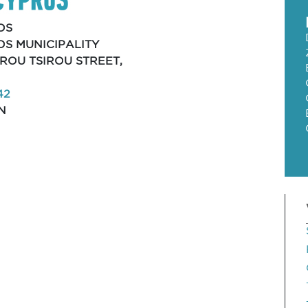
OS
OS MUNICIPALITY
TROU TSIROU STREET,
42
N