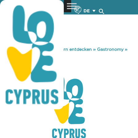
DE
You are here:
Home
»
Zypern entdecken
»
Gastronomy
»
BRONX PUB
BRONX PUB