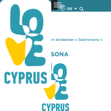
DE
You are here:
Home
»
Zypern entdecken
»
Gastronomy
»
CLOCK CAFE YPSONA
CLOCK CAFE YPSONA