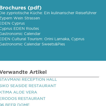
Brochures (pdf)
Die zypriotische Küche: Ein kulinarischer Reiseführer
Zypern Wein Strassen
EDEN Cyprus
Cyprus EDEN Routes
Gastronomic Calendar
EDEN Cultural Tourism: Orini Larnaka, Cyprus
Gastronomic Calendar Sweets&Pies
Verwandte Artikel
STAVMANI RECEPTION HALL
SIKO SEASIDE RESTAURANT
KTIMA ALOE VERA
ERODOS RESTAURANT
96 BEER DOME