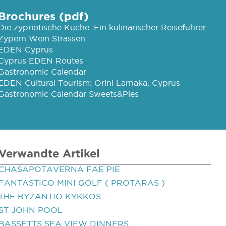
Brochures (pdf)
Die zypriotische Küche: Ein kulinarischer Reiseführer
Zypern Wein Strassen
EDEN Cyprus
Cyprus EDEN Routes
Gastronomic Calendar
EDEN Cultural Tourism: Orini Larnaka, Cyprus
Gastronomic Calendar Sweets&Pies
Verwandte Artikel
CHASAPOTAVERNA FAE PIE
FANTASTICO MINI GOLF ( PROTARAS )
THE BYZANTIO KYKKOS
ST JOHN POOL
BASSETTS SEA VIEW DINNERS