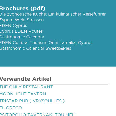
Brochures (pdf)
Die zypriotische Küche: Ein kulinarischer Reiseführer
Zypern Wein Strassen
EDEN Cyprus
Cyprus EDEN Routes
Gastronomic Calendar
EDEN Cultural Tourism: Orini Larnaka, Cyprus
Gastronomic Calendar Sweets&Pies
Verwandte Artikel
THE ONLY RESTAURANT
MOONLIGHT TAVERN
TRISTAR PUB ( VRYSOULLES )
EL GRECO
PSITOPOLIO TAVERNAKI TOU MELI