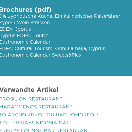
Brochures (pdf)
Die zypriotische Küche: Ein kulinarischer Reiseführer
Zypern Wein Strassen
EDEN Cyprus
Cyprus EDEN Routes
Gastronomic Calendar
EDEN Cultural Tourism: Orini Larnaka, Cyprus
Gastronomic Calendar Sweets&Pies
Verwandte Artikel
PROSILION RESTAURANT
MARAMMENOS RESTAURANT
TO ARCHONTIKO TOU HADJIOMORFOU
T.G.I. FRIDAYS NICOSIA MALL
FRENZY LOUNGE BAR RESTAURANT