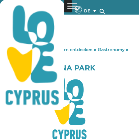
DE
You are here:
Home
»
Zypern entdecken
»
Gastronomy
»
CROCOLINO LUNA PARK
CROCOLINO LUNA PARK