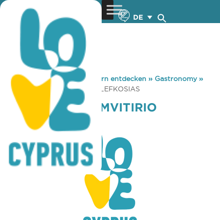
DE
You are here:
Home
»
Zypern entdecken
»
Gastronomy
»
DEMOTIKO KOLIMVITIRIO LEFKOSIAS
DEMOTIKO KOLIMVITIRIO
LEFKOSIAS