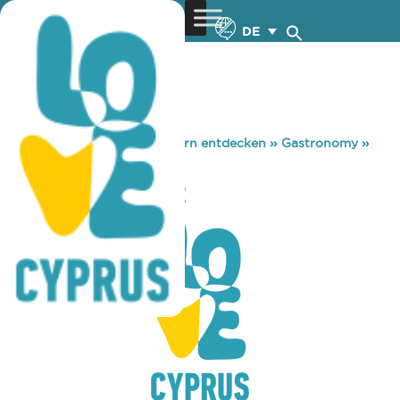
DE
You are here:
Home
»
Zypern entdecken
»
Gastronomy
»
DO WINE & DINE
DO WINE & DINE