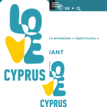
DE
You are here:
Home
»
Zypern entdecken
»
Gastronomy
»
DOROS RESTAURANT
DOROS RESTAURANT