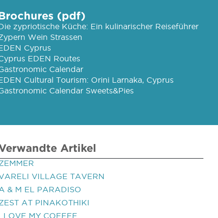
Brochures (pdf)
Die zypriotische Küche: Ein kulinarischer Reiseführer
Zypern Wein Strassen
EDEN Cyprus
Cyprus EDEN Routes
Gastronomic Calendar
EDEN Cultural Tourism: Orini Larnaka, Cyprus
Gastronomic Calendar Sweets&Pies
Verwandte Artikel
ZEMMER
VARELI VILLAGE TAVERN
A & M EL PARADISO
ZEST AT PINAKOTHIKI
I LOVE MY COFFEE