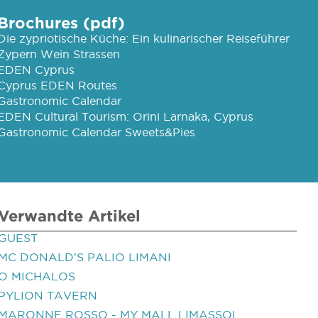
Brochures (pdf)
Die zypriotische Küche: Ein kulinarischer Reiseführer
Zypern Wein Strassen
EDEN Cyprus
Cyprus EDEN Routes
Gastronomic Calendar
EDEN Cultural Tourism: Orini Larnaka, Cyprus
Gastronomic Calendar Sweets&Pies
Verwandte Artikel
GUEST
MC DONALD'S PALIO LIMANI
O MICHALOS
PYLION TAVERN
MARONNE ROSSO - MY MALL LIMASSOL