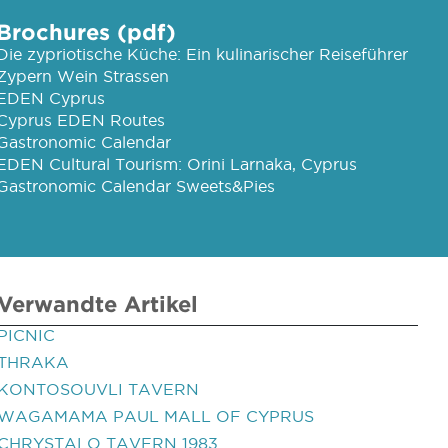
Brochures (pdf)
Die zypriotische Küche: Ein kulinarischer Reiseführer
Zypern Wein Strassen
EDEN Cyprus
Cyprus EDEN Routes
Gastronomic Calendar
EDEN Cultural Tourism: Orini Larnaka, Cyprus
Gastronomic Calendar Sweets&Pies
Verwandte Artikel
PICNIC
THRAKA
KONTOSOUVLI TAVERN
WAGAMAMA PAUL MALL OF CYPRUS
CHRYSTALO TAVERN 1983