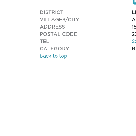
DISTRICT
L
VILLAGES/CITY
A
ADDRESS
1
POSTAL CODE
2
TEL
2
CATEGORY
B
back to top