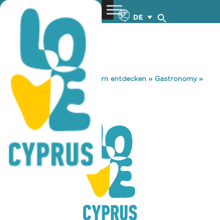
DE
You are here:
Home
»
Zypern entdecken
»
Gastronomy
»
EMBA TAVERNA
EMBA TAVERNA