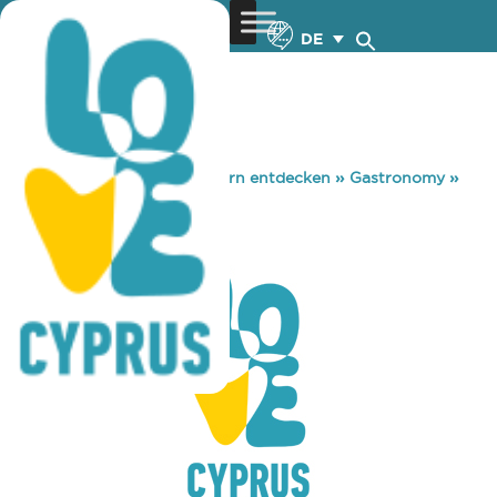
DE
You are here:
Home
»
Zypern entdecken
»
Gastronomy
»
FACETIME
FACETIME