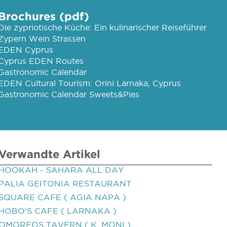
Brochures (pdf)
Die zypriotische Küche: Ein kulinarischer Reiseführer
Zypern Wein Strassen
EDEN Cyprus
Cyprus EDEN Routes
Gastronomic Calendar
EDEN Cultural Tourism: Orini Larnaka, Cyprus
Gastronomic Calendar Sweets&Pies
Verwandte Artikel
HOOKAH - SAHARA ALL DAY
PALIA GEITONIA RESTAURANT
SQUARE CAFE ( AGIA NAPA )
HOBO'S CAFE ( LARNAKA )
OMORFOS TAVERN ( K. MONI )