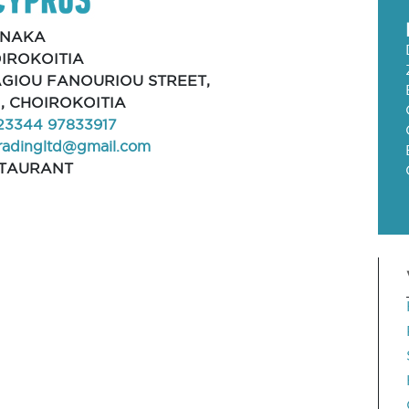
RNAKA
IROKOITIA
 AGIOU FANOURIOU STREET,
1, CHOIROKOITIA
23344 97833917
radingltd@gmail.com
TAURANT