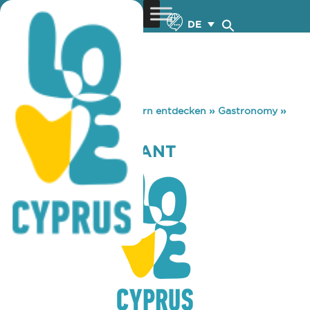
DE
You are here:
Home
»
Zypern entdecken
»
Gastronomy
»
FOLIO RESTAURANT
FOLIO RESTAURANT