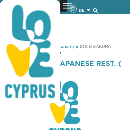
DE
You are here:
Home
»
Gastronomy
»
GOLD SAKURA
JAPANESE REST. ( PAFOS )
GOLD SAKURA JAPANESE REST. (
PAFOS )