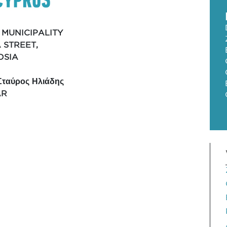
 MUNICIPALITY
A STREET,
KOSIA
Σταύρος Ηλιάδης
AR