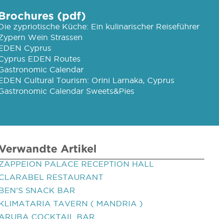
Brochures (pdf)
Die zypriotische Küche: Ein kulinarischer Reiseführer
Zypern Wein Strassen
EDEN Cyprus
Cyprus EDEN Routes
Gastronomic Calendar
EDEN Cultural Tourism: Orini Larnaka, Cyprus
Gastronomic Calendar Sweets&Pies
Verwandte Artikel
ZAPPEION PALACE RECEPTION HALL
CLARABEL RESTAURANT
BEN'S SNACK BAR
KLIMATARIA TAVERN ( MANDRIA )
ARUBA COCKTAIL BAR