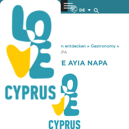
DE
You are here:
Home
»
Zypern entdecken
»
Gastronomy
»
HARD ROCK CAFE AYIA NAPA
HARD ROCK CAFE AYIA NAPA