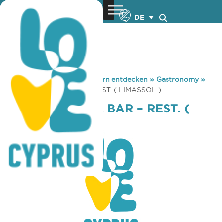
DE
You are here:
Home
»
Zypern entdecken
»
Gastronomy
»
INTERNATIONAL BAR – REST. ( LIMASSOL )
INTERNATIONAL BAR – REST. (
LIMASSOL )