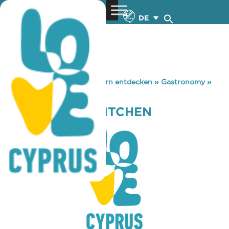
DE
You are here:
Home
»
Zypern entdecken
»
Gastronomy
»
JAMIE OLIVER KITCHEN
JAMIE OLIVER KITCHEN