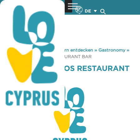
DE
You are here:
Home
»
Zypern entdecken
»
Gastronomy
»
JENNY’S FOURNOS RESTAURANT BAR
JENNY’S FOURNOS RESTAURANT
BAR