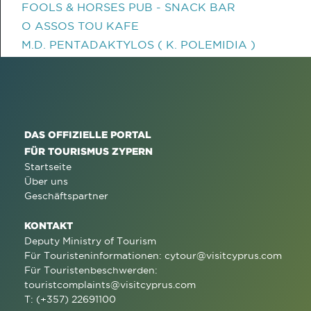
FOOLS & HORSES PUB - SNACK BAR
O ASSOS TOU KAFE
M.D. PENTADAKTYLOS ( K. POLEMIDIA )
DAS OFFIZIELLE PORTAL
FÜR TOURISMUS ZYPERN
Startseite
Über uns
Geschäftspartner
KONTAKT
Deputy Ministry of Tourism
Für Touristeninformationen:
cytour@visitcyprus.com
Für Touristenbeschwerden:
touristcomplaints@visitcyprus.com
T: (+357) 22691100