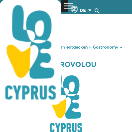
DE
You are here:
Home
»
Zypern entdecken
»
Gastronomy
»
KAPILIO TOU STROVOLOU
KAPILIO TOU STROVOLOU