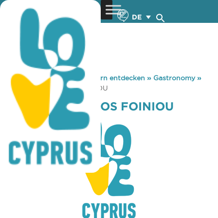
DE
You are here:
Home
»
Zypern entdecken
»
Gastronomy
»
KENTRO NEOTITOS FOINIOU
KENTRO NEOTITOS FOINIOU