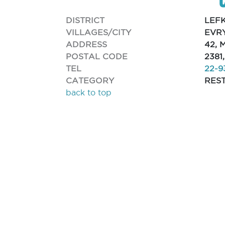
DISTRICT
LEF
VILLAGES/CITY
EVR
ADDRESS
42,
POSTAL CODE
2381
TEL
22-9
CATEGORY
RES
back to top