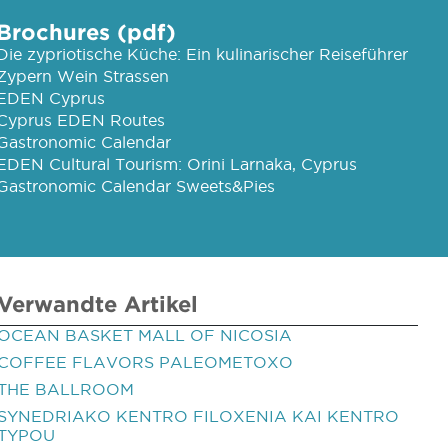
Brochures (pdf)
Die zypriotische Küche: Ein kulinarischer Reiseführer
Zypern Wein Strassen
EDEN Cyprus
Cyprus EDEN Routes
Gastronomic Calendar
EDEN Cultural Tourism: Orini Larnaka, Cyprus
Gastronomic Calendar Sweets&Pies
Verwandte Artikel
OCEAN BASKET MALL OF NICOSIA
COFFEE FLAVORS PALEOMETOXO
THE BALLROOM
SYNEDRIAKO KENTRO FILOXENIA KAI KENTRO
TYPOU