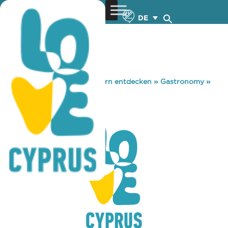
DE
You are here:
Home
»
Zypern entdecken
»
Gastronomy
»
LAB
LAB