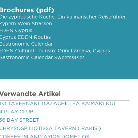
Brochures (pdf)
Die zypriotische Küche: Ein kulinarischer Reiseführer
Zypern Wein Strassen
EDEN Cyprus
Cyprus EDEN Routes
Gastronomic Calendar
EDEN Cultural Tourism: Orini Larnaka, Cyprus
Gastronomic Calendar Sweets&Pies
Verwandte Artikel
TO TAVERNAKI TOU ACHILLEA KAIMAKLIOU
4 PLAY CLUB
36 BAY STREET
CHRYSOSPILIOTISSA TAVERN ( RAKIS )
COFFEE ISLAND AYIOS DOMETIOS