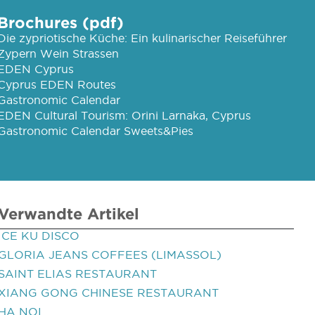
Brochures (pdf)
Die zypriotische Küche: Ein kulinarischer Reiseführer
Zypern Wein Strassen
EDEN Cyprus
Cyprus EDEN Routes
Gastronomic Calendar
EDEN Cultural Tourism: Orini Larnaka, Cyprus
Gastronomic Calendar Sweets&Pies
Verwandte Artikel
ICE KU DISCO
GLORIA JEANS COFFEES (LIMASSOL)
SAINT ELIAS RESTAURANT
XIANG GONG CHINESE RESTAURANT
HA NOI