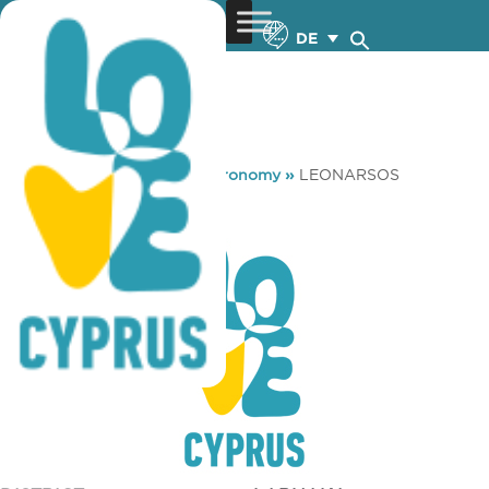
DE
You are here:
Home
»
Gastronomy
»
LEONARSOS
LEONARSOS