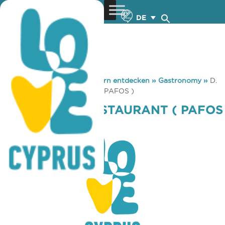
DE
You are here:
Home
»
Zypern entdecken
»
Gastronomy
»
D.
T. SUNSET RESTAURANT ( PAFOS )
D. T. SUNSET RESTAURANT ( PAFOS
)