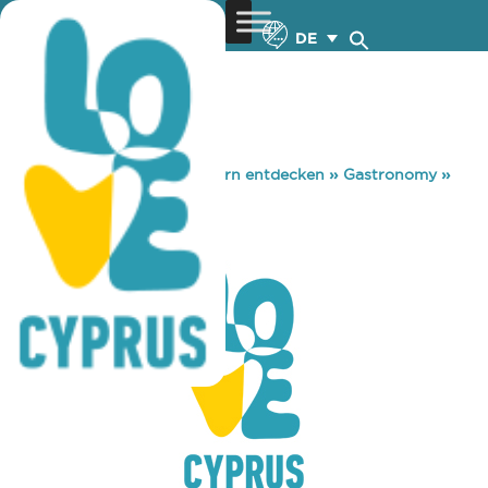
DE
You are here:
Home
»
Zypern entdecken
»
Gastronomy
»
LOVE BOAT
LOVE BOAT