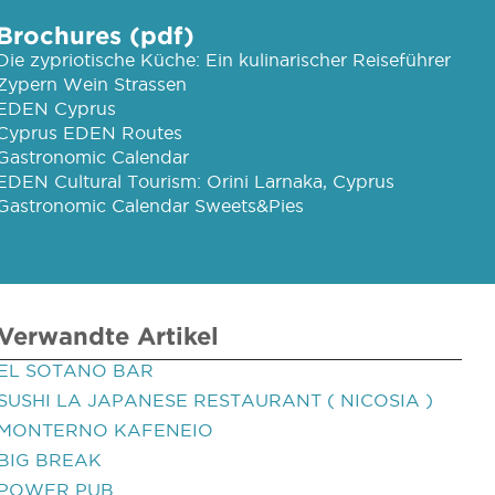
Brochures (pdf)
Die zypriotische Küche: Ein kulinarischer Reiseführer
Zypern Wein Strassen
EDEN Cyprus
Cyprus EDEN Routes
Gastronomic Calendar
EDEN Cultural Tourism: Orini Larnaka, Cyprus
Gastronomic Calendar Sweets&Pies
Verwandte Artikel
EL SOTANO BAR
SUSHI LA JAPANESE RESTAURANT ( NICOSIA )
MONTERNO KAFENEIO
BIG BREAK
POWER PUB