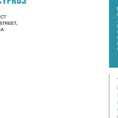
ICT
 STREET,
IA