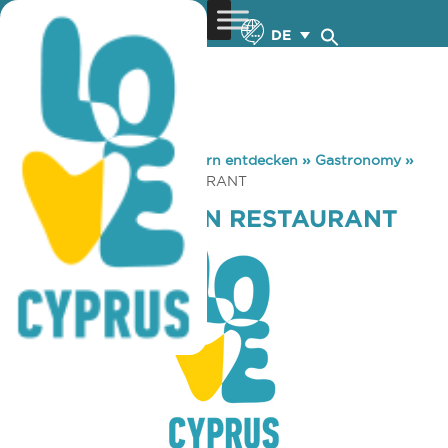
DE
You are here:
Home
»
Zypern entdecken
»
Gastronomy
»
MASALAS INDIAN RESTAURANT
MASALAS INDIAN RESTAURANT