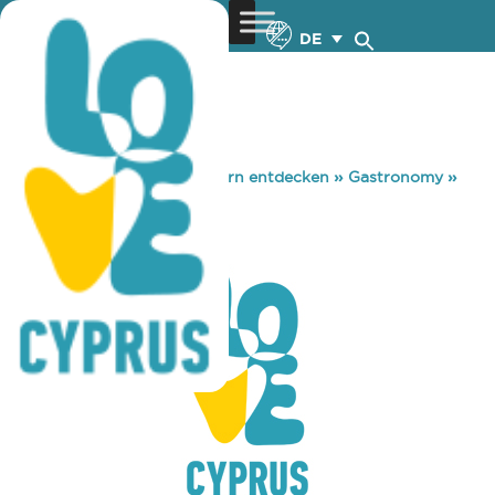
DE
You are here:
Home
»
Zypern entdecken
»
Gastronomy
»
MBEMPA
MBEMPA