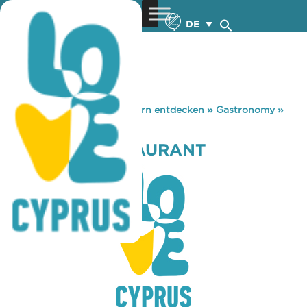
DE
You are here:
Home
»
Zypern entdecken
»
Gastronomy
»
METEORA RESTAURANT
METEORA RESTAURANT