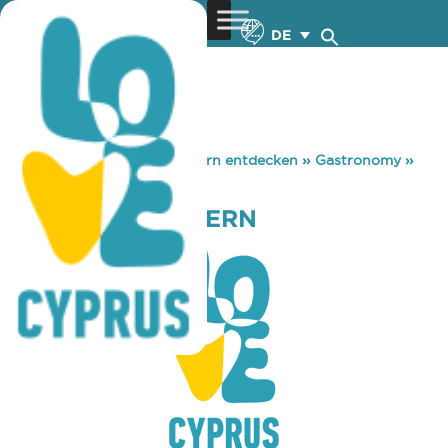
DE
You are here:
Home
»
Zypern entdecken
»
Gastronomy
»
MOO – MOO TAVERN
MOO – MOO TAVERN