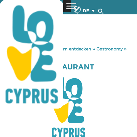
DE
You are here:
Home
»
Zypern entdecken
»
Gastronomy
»
MUNCHIES RESTAURANT
MUNCHIES RESTAURANT