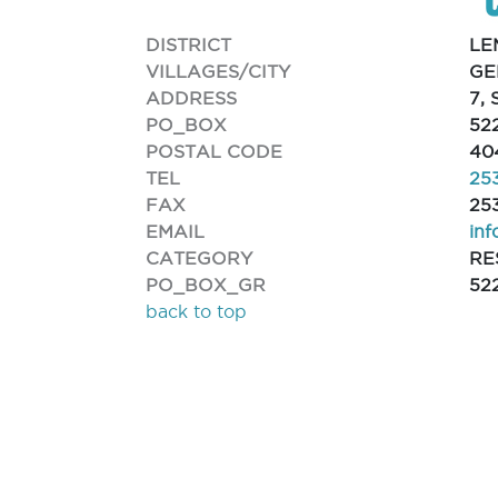
DISTRICT
LE
VILLAGES/CITY
GE
ADDRESS
7,
PO_BOX
52
POSTAL CODE
40
TEL
25
FAX
25
EMAIL
in
CATEGORY
RE
PO_BOX_GR
52
back to top