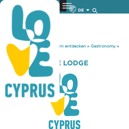
DE
You are here:
Home
»
Zypern entdecken
»
Gastronomy
»
NAVARINO WINE LODGE
NAVARINO WINE LODGE