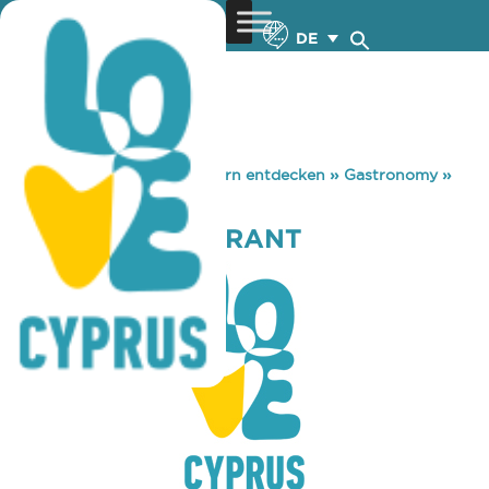
DE
You are here:
Home
»
Zypern entdecken
»
Gastronomy
»
NIKITAS RESTAURANT
NIKITAS RESTAURANT