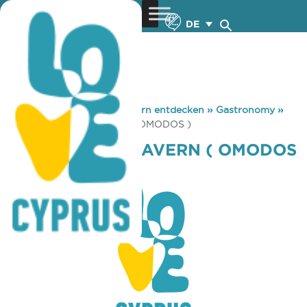
DE
You are here:
Home
»
Zypern entdecken
»
Gastronomy
»
THEMISTOKLIS TAVERN ( OMODOS )
THEMISTOKLIS TAVERN ( OMODOS
)