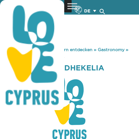
DE
You are here:
Home
»
Zypern entdecken
»
Gastronomy
»
OCEAN BASKET DHEKELIA
OCEAN BASKET DHEKELIA