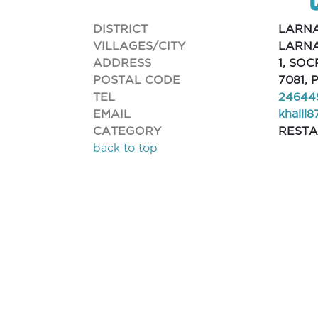
DISTRICT
LARN
VILLAGES/CITY
LARNA
ADDRESS
1, SO
POSTAL CODE
7081, 
TEL
24644
EMAIL
khalil
CATEGORY
REST
back to top