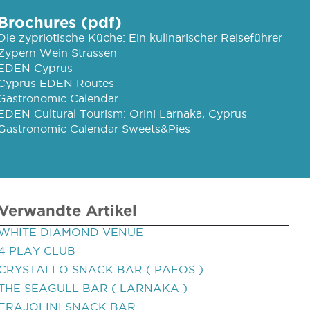
Brochures (pdf)
Die zypriotische Küche: Ein kulinarischer Reiseführer
Zypern Wein Strassen
EDEN Cyprus
Cyprus EDEN Routes
Gastronomic Calendar
EDEN Cultural Tourism: Orini Larnaka, Cyprus
Gastronomic Calendar Sweets&Pies
Verwandte Artikel
WHITE DIAMOND VENUE
4 PLAY CLUB
CRYSTALLO SNACK BAR ( PAFOS )
THE SEAGULL BAR ( LARNAKA )
FRAJOLINI SNACK BAR