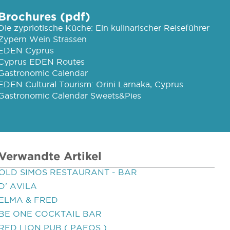
Brochures (pdf)
Die zypriotische Küche: Ein kulinarischer Reiseführer
Zypern Wein Strassen
EDEN Cyprus
Cyprus EDEN Routes
Gastronomic Calendar
EDEN Cultural Tourism: Orini Larnaka, Cyprus
Gastronomic Calendar Sweets&Pies
Verwandte Artikel
OLD SIMOS RESTAURANT - BAR
D' AVILA
ELMA & FRED
BE ONE COCKTAIL BAR
RED LION PUB ( PAFOS )