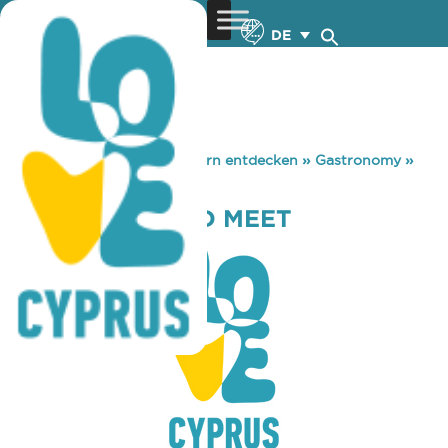
DE
You are here:
Home
»
Zypern entdecken
»
Gastronomy
»
PAPAYA EAT AND MEET
PAPAYA EAT AND MEET